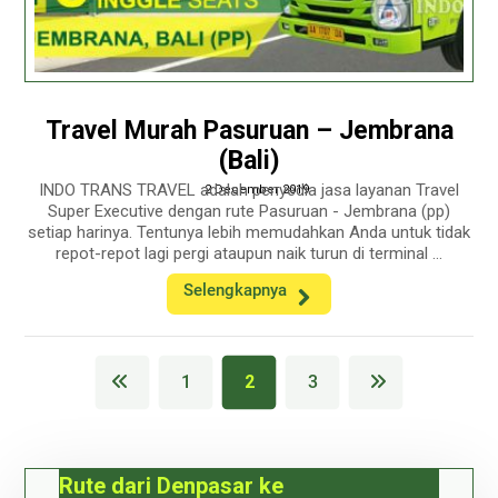
Travel Murah Pasuruan – Jembrana
(Bali)
INDO TRANS TRAVEL adalah penyedia jasa layanan Travel
2 December 2019
Super Executive dengan rute Pasuruan - Jembrana (pp)
setiap harinya. Tentunya lebih memudahkan Anda untuk tidak
repot-repot lagi pergi ataupun naik turun di terminal ...
Selengkapnya
1
2
3
Rute dari Denpasar ke