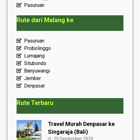
Pasuruan
Rute dari Malang ke
Pasuruan
Probolinggo
Lumajang
Situbondo
Banyuwangi
Jember
Denpasar
Rute Terbaru
Travel Murah Denpasar ke
Singaraja (Bali)
25 September 2020