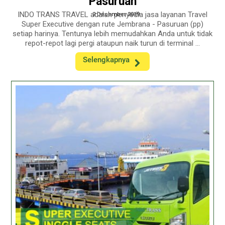
Pasuruan
INDO TRANS TRAVEL adalah penyedia jasa layanan Travel
2 December 2019
Super Executive dengan rute Jembrana - Pasuruan (pp)
setiap harinya. Tentunya lebih memudahkan Anda untuk tidak
repot-repot lagi pergi ataupun naik turun di terminal ...
Selengkapnya