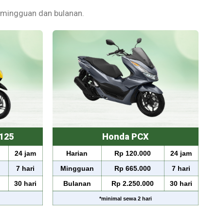
 mingguan dan bulanan.
125
Honda PCX
24 jam
Harian
Rp 120.000
24 jam
7 hari
Mingguan
Rp 665.000
7 hari
30 hari
Bulanan
Rp 2.250.000
30 hari
*
minimal sewa
2 hari