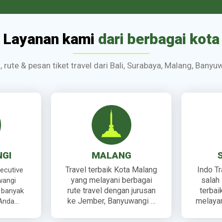
Layanan kami
dari berbagai kota
s, rute & pesan tiket travel dari Bali, Surabaya, Malang, Ban
GI
MALANG
Travel terbaik Kota Malang
Indo T
xecutive
yang melayani berbagai
salah 
wangi
rute travel dengan jurusan
terbai
 banyak
ke Jember, Banyuwangi …
melayani
 Anda…