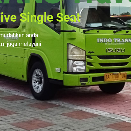
ive Single Seat
emudahkan anda
ami juga melayani