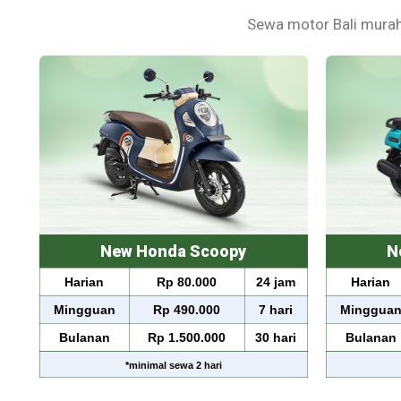
Sewa motor Bali murah
New Honda Scoopy
N
am
Harian
Rp 80.000
24 jam
Harian
ri
Mingguan
Rp 490.000
7 hari
Minggua
ri
Bulanan
Rp 1.500.000
30 hari
Bulanan
*
minimal sewa
2 hari