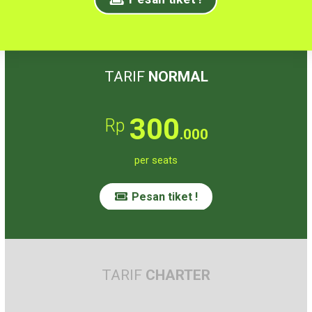
TARIF
NORMAL
300
Rp
.000
per seats
Pesan tiket !
TARIF
CHARTER