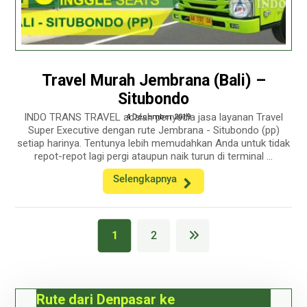
Travel Murah Jembrana (Bali) –
Situbondo
INDO TRANS TRAVEL adalah penyedia jasa layanan Travel
4 December 2019
Super Executive dengan rute Jembrana - Situbondo (pp)
setiap harinya. Tentunya lebih memudahkan Anda untuk tidak
repot-repot lagi pergi ataupun naik turun di terminal ...
Selengkapnya
1
2
Rute dari Denpasar ke