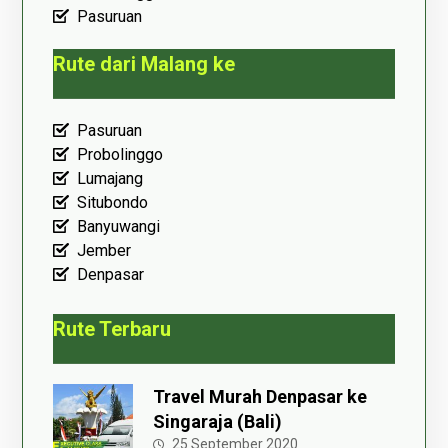
Pasuruan
Rute dari Malang ke
Pasuruan
Probolinggo
Lumajang
Situbondo
Banyuwangi
Jember
Denpasar
Rute Terbaru
Travel Murah Denpasar ke
Singaraja (Bali)
25 September 2020