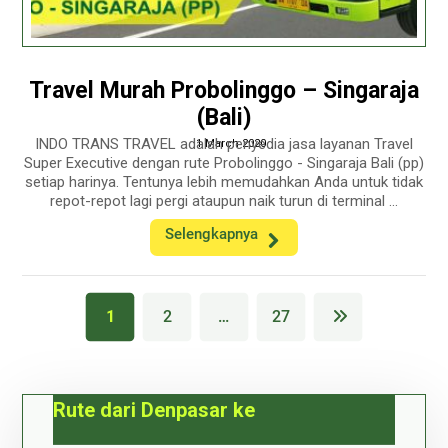
Travel Murah Probolinggo – Singaraja
(Bali)
INDO TRANS TRAVEL adalah penyedia jasa layanan Travel
1 March 2020
Super Executive dengan rute Probolinggo - Singaraja Bali (pp)
setiap harinya. Tentunya lebih memudahkan Anda untuk tidak
repot-repot lagi pergi ataupun naik turun di terminal ...
Selengkapnya
1
2
…
27
Rute dari Denpasar ke