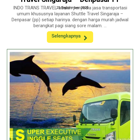
INDO TRANS TRAVEL adalah penyedia jasa transportasi
25 September 2020
umum khususnya layanan Shuttle Travel Singaraja –
Denpasar (pp) setiap harinya. dengan harga murah jadwal
berangkat pagi siang sore malam. ...
Selengkapnya