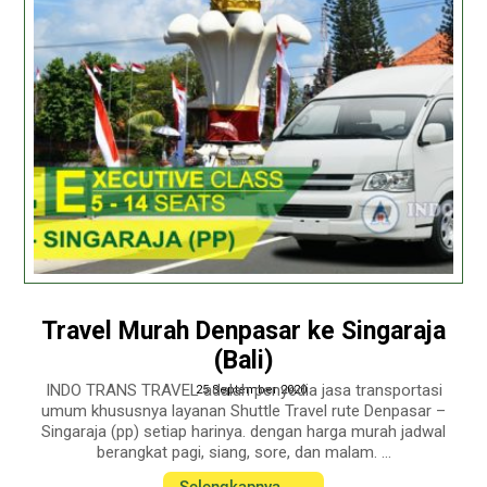
Travel Murah Denpasar ke Singaraja
(Bali)
INDO TRANS TRAVEL adalah penyedia jasa transportasi
25 September 2020
umum khususnya layanan Shuttle Travel rute Denpasar –
Singaraja (pp) setiap harinya. dengan harga murah jadwal
berangkat pagi, siang, sore, dan malam. ...