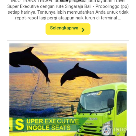
INDO TRANS TRAVEL adalah penyedia jasa layanan Travel
1 March 2020
Super Executive dengan rute Singaraja Bali - Probolinggo (pp)
setiap harinya. Tentunya lebih memudahkan Anda untuk tidak
repot-repot lagi pergi ataupun naik turun di terminal ...
Selengkapnya