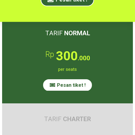
TARIF
NORMAL
300
Rp
.000
per seats
Pesan tiket !
TARIF
CHARTER