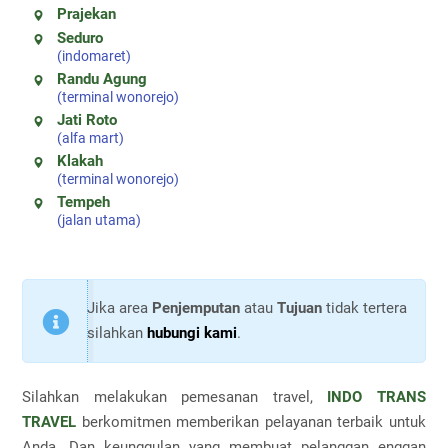
Prajekan
Seduro
(indomaret)
Randu Agung
(terminal wonorejo)
Jati Roto
(alfa mart)
Klakah
(terminal wonorejo)
Tempeh
(jalan utama)
Jika area
Penjemputan
atau
Tujuan
tidak tertera
silahkan
hubungi kami
.
Silahkan melakukan pemesanan travel,
INDO TRANS
TRAVEL
berkomitmen memberikan pelayanan terbaik untuk
Anda. Dan keunggulan yang membuat pelanggan enggan