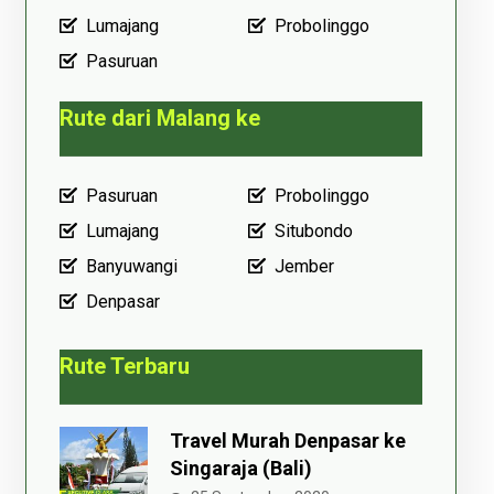
Lumajang
Probolinggo
Pasuruan
Rute dari Malang ke
Pasuruan
Probolinggo
Lumajang
Situbondo
Banyuwangi
Jember
Denpasar
Rute Terbaru
Travel Murah Denpasar ke
Singaraja (Bali)