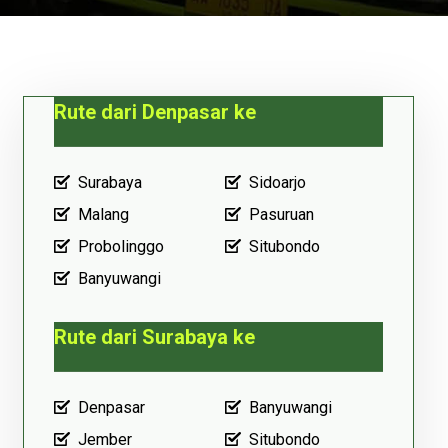
Rute dari Denpasar ke
Surabaya
Sidoarjo
Malang
Pasuruan
Probolinggo
Situbondo
Banyuwangi
Rute dari Surabaya ke
Denpasar
Banyuwangi
Jember
Situbondo