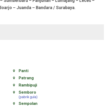
 – Sumberbaru – Panjunan – Lumajang – Leces –
idoarjo – Juanda – Bandara / Surabaya
.
Panti
Patrang
Rambipuji
Semboro
(pabrik gula)
Sempolan