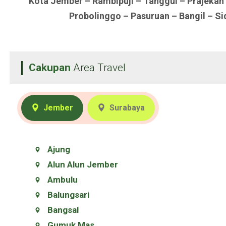
Kota Jember – Rambipuji – Tanggul – Prajekan
Probolinggo – Pasuruan – Bangil – S
Cakupan
Area Travel
Jember
Surabaya
Ajung
Alun Alun Jember
Ambulu
Balungsari
Bangsal
Gumuk Mas