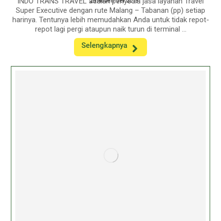
INDO TRANS TRAVEL adalah penyedia jasa layanan Travel
29 November 2019
Super Executive dengan rute Malang – Tabanan (pp) setiap
harinya. Tentunya lebih memudahkan Anda untuk tidak repot-
repot lagi pergi ataupun naik turun di terminal ...
Selengkapnya