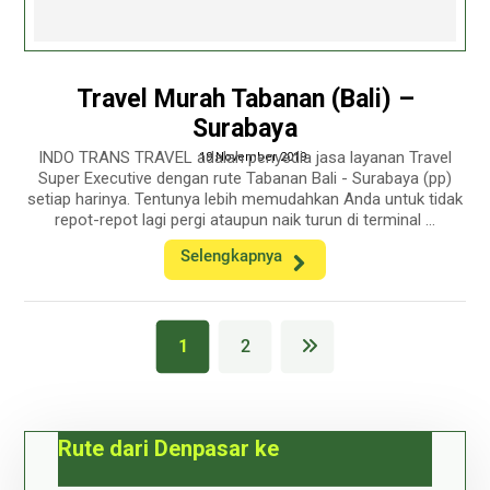
Travel Murah Tabanan (Bali) –
Surabaya
INDO TRANS TRAVEL adalah penyedia jasa layanan Travel
19 November 2019
Super Executive dengan rute Tabanan Bali - Surabaya (pp)
setiap harinya. Tentunya lebih memudahkan Anda untuk tidak
repot-repot lagi pergi ataupun naik turun di terminal ...
Selengkapnya
1
2
Rute dari Denpasar ke