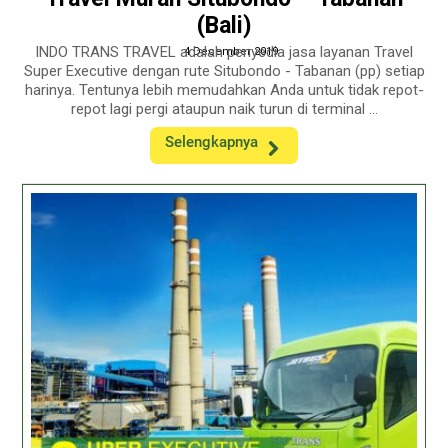
(Bali)
INDO TRANS TRAVEL adalah penyedia jasa layanan Travel
4 December 2019
Super Executive dengan rute Situbondo - Tabanan (pp) setiap
harinya. Tentunya lebih memudahkan Anda untuk tidak repot-
repot lagi pergi ataupun naik turun di terminal ...
Selengkapnya