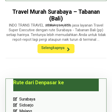
Travel Murah Surabaya – Tabanan
(Bali)
INDO TRANS TRAVEL adalah penyedia jasa layanan Travel
19 November 2019
Super Executive dengan rute Surabaya - Tabanan Bali (pp)
setiap harinya. Tentunya lebih memudahkan Anda untuk tidak
repot-repot lagi pergi ataupun naik turun di terminal ...
Selengkapnya
Rute dari Denpasar ke
Surabaya
Sidoarjo
Malang