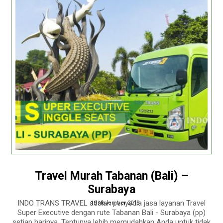
Travel Murah Tabanan (Bali) –
Surabaya
INDO TRANS TRAVEL adalah penyedia jasa layanan Travel
19 November 2019
Super Executive dengan rute Tabanan Bali - Surabaya (pp)
setiap harinya. Tentunya lebih memudahkan Anda untuk tidak