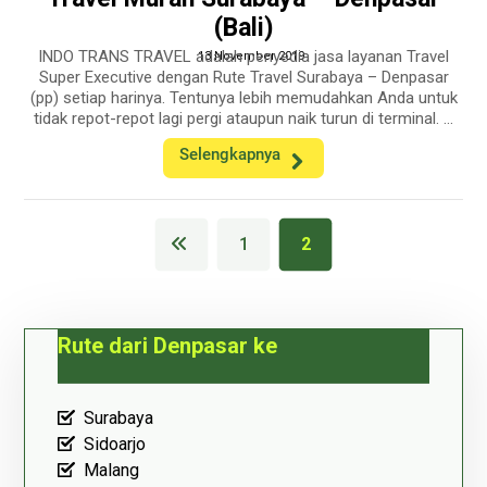
(Bali)
INDO TRANS TRAVEL adalah penyedia jasa layanan Travel
13 November 2019
Super Executive dengan Rute Travel Surabaya – Denpasar
(pp) setiap harinya. Tentunya lebih memudahkan Anda untuk
tidak repot-repot lagi pergi ataupun naik turun di terminal. ...
Selengkapnya
1
2
Rute dari Denpasar ke
Surabaya
Sidoarjo
Malang