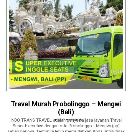
Travel Murah Probolinggo – Mengwi
(Bali)
INDO TRANS TRAVEL adalah penyedia jasa layanan Travel
4 December 2019
Super Executive dengan rute Probolinggo - Mengwi (pp)
setiap harinya. Tentunya lebih memudahkan Anda untuk tidak