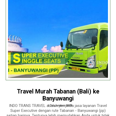
Travel Murah Tabanan (Bali) ke
Banyuwangi
INDO TRANS TRAVEL adalah penyedia jasa layanan Travel
6 December 2019
Super Executive dengan rute Tabanan - Banyuwangi (pp)
setiap harinya. Tentunya lebih memudahkan Anda untuk tidak