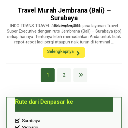
Travel Murah Jembrana (Bali) –
Surabaya
INDO TRANS TRAVEL adalah penyedia jasa layanan Travel
19 November 2019
Super Executive dengan rute Jembrana (Bali) – Surabaya (pp)
setiap harinya. Tentunya lebih memudahkan Anda untuk tidak
repot-repot lagi pergi ataupun naik turun di terminal ...
Selengkapnya
1
2
Rute dari Denpasar ke
Surabaya
Sidoarjo