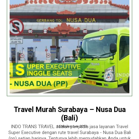
Travel Murah Surabaya – Nusa Dua
(Bali)
INDO TRANS TRAVEL adalah penyedia jasa layanan Travel
16 November 2019
Super Executive dengan rute travel Surabaya - Nusa Dua Bali
(pp) setiap harinya. Tentunya lebih memudahkan Anda untuk