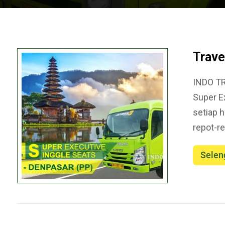
Trave
INDO TR
Super E
setiap 
repot-re
Selen