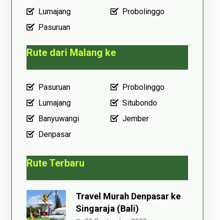
Lumajang
Probolinggo
Pasuruan
Rute dari Malang ke
Pasuruan
Probolinggo
Lumajang
Situbondo
Banyuwangi
Jember
Denpasar
Rute Terbaru
Travel Murah Denpasar ke
Singaraja (Bali)