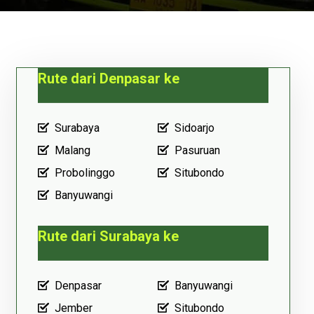
Rute dari Denpasar ke
Surabaya
Sidoarjo
Malang
Pasuruan
Probolinggo
Situbondo
Banyuwangi
Rute dari Surabaya ke
Denpasar
Banyuwangi
Jember
Situbondo