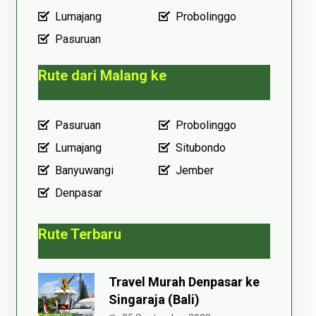
Lumajang
Probolinggo
Pasuruan
Rute dari Malang ke
Pasuruan
Probolinggo
Lumajang
Situbondo
Banyuwangi
Jember
Denpasar
Rute Terbaru
Travel Murah Denpasar ke
Singaraja (Bali)