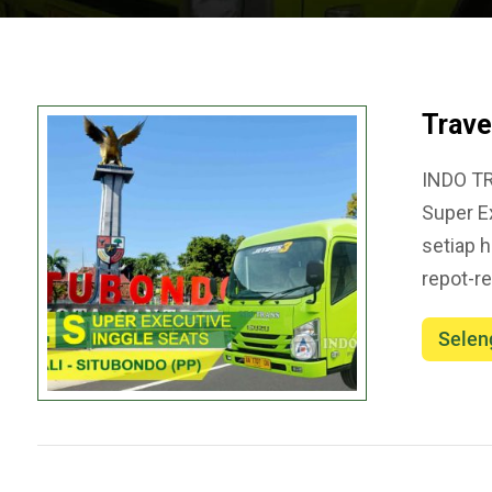
Trave
INDO TR
Super E
setiap 
repot-re
Selen