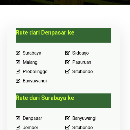
Rute dari Denpasar ke
Surabaya
Sidoarjo
Malang
Pasuruan
Probolinggo
Situbondo
Banyuwangi
Rute dari Surabaya ke
Denpasar
Banyuwangi
Jember
Situbondo