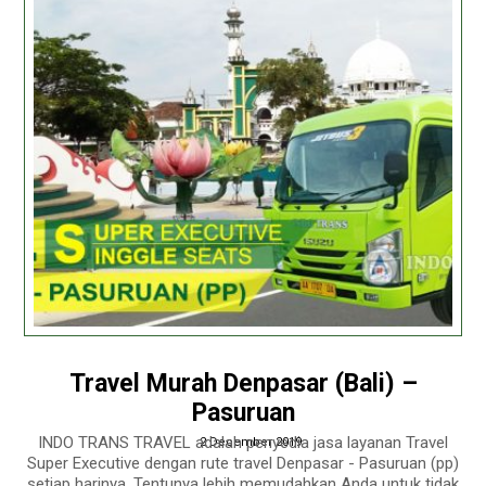
Travel Murah Denpasar (Bali) –
Pasuruan
INDO TRANS TRAVEL adalah penyedia jasa layanan Travel
2 December 2019
Super Executive dengan rute travel Denpasar - Pasuruan (pp)
setiap harinya. Tentunya lebih memudahkan Anda untuk tidak