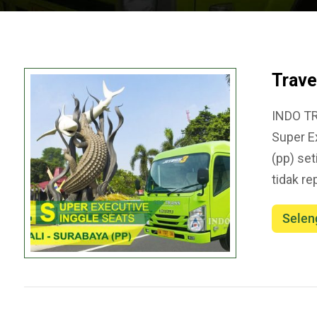
Trave
INDO TR
Super E
(pp) se
tidak re
Selen