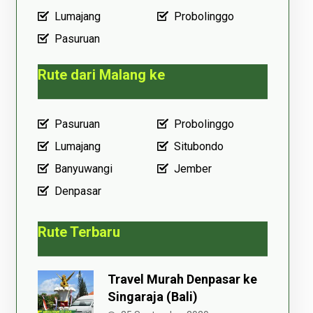
Lumajang
Probolinggo
Pasuruan
Rute dari Malang ke
Pasuruan
Probolinggo
Lumajang
Situbondo
Banyuwangi
Jember
Denpasar
Rute Terbaru
Travel Murah Denpasar ke
Singaraja (Bali)