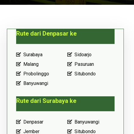
Rute dari Denpasar ke
Surabaya
Sidoarjo
Malang
Pasuruan
Probolinggo
Situbondo
Banyuwangi
Rute dari Surabaya ke
Denpasar
Banyuwangi
Jember
Situbondo