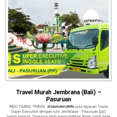
Travel Murah Jembrana (Bali) –
Pasuruan
INDO TRANS TRAVEL adalah penyedia jasa layanan Travel
2 December 2019
Super Executive dengan rute Jembrana - Pasuruan (pp)
setiap harinya. Tentunya lebih memudahkan Anda untuk tidak