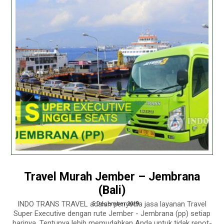
Travel Murah Jember – Jembrana
(Bali)
INDO TRANS TRAVEL adalah penyedia jasa layanan Travel
5 December 2019
Super Executive dengan rute Jember - Jembrana (pp) setiap
harinya. Tentunya lebih memudahkan Anda untuk tidak repot-