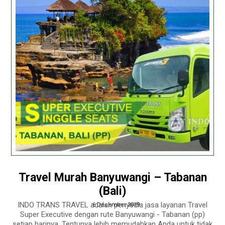
Travel Murah Banyuwangi – Tabanan
(Bali)
INDO TRANS TRAVEL adalah penyedia jasa layanan Travel
6 December 2019
Super Executive dengan rute Banyuwangi - Tabanan (pp)
setiap harinya. Tentunya lebih memudahkan Anda untuk tidak