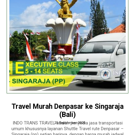
Travel Murah Denpasar ke Singaraja
(Bali)
INDO TRANS TRAVEL adalah penyedia jasa transportasi
25 September 2020
umum khususnya layanan Shuttle Travel rute Denpasar –
Singaraja (pp) setiap harinya. dengan harga murah jadwal