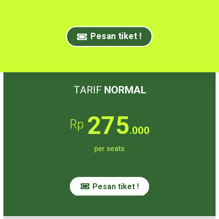
Pesan tiket !
TARIF
NORMAL
275
Rp
.000
per seats
Pesan tiket !