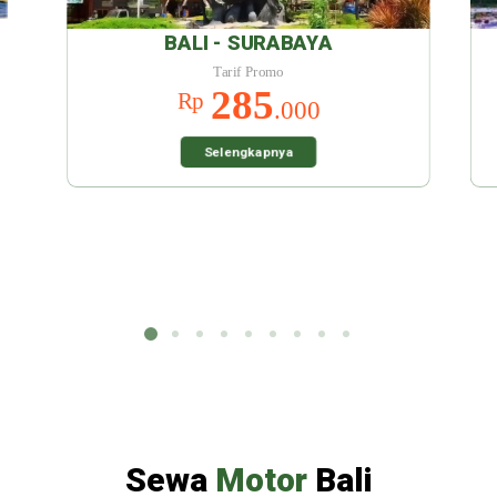
 SURABAYA
BALI - MALANG
rif Promo
Tarif Promo
285
285
Rp
.000
.000
engkapnya
Selengkapnya
Sewa
Motor
Bali