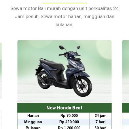
Sewa motor Bali murah dengan unit berkualitas 24
Jam penuh, Sewa motor harian, mingguan dan
bulanan.
New Honda Beat
Ne
Harian
Rp 70.000
24 jam
Harian
ingguan
Rp 420.000
7 hari
Mingguan
Bulanan
Rp 1.200.000
30 hari
Bulanan