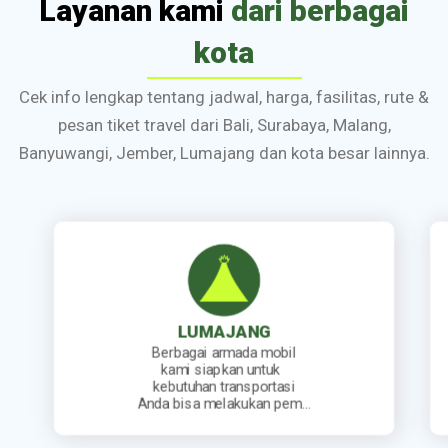
Layanan kami
dari berbagai
kota
Cek info lengkap tentang jadwal, harga, fasilitas, rute &
pesan tiket travel dari Bali, Surabaya, Malang,
Banyuwangi, Jember, Lumajang dan kota besar lainnya.
NG
JEMBER
da mobil
Kami sediakan jadwal
 untuk
keberangkatan travel yang
sportasi
lengkap. Mulai dari travel
ukan pem…
berangkat pagi, siang, sore…