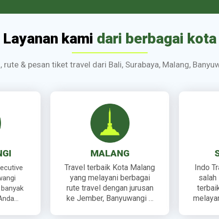
Layanan kami
dari berbagai kota
s, rute & pesan tiket travel dari Bali, Surabaya, Malang, Ban
GI
MALANG
Travel terbaik Kota Malang
Indo T
xecutive
yang melayani berbagai
salah 
wangi
rute travel dengan jurusan
terbai
 banyak
ke Jember, Banyuwangi …
melayani
 Anda…