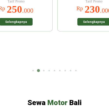
Tarif Promo
Tarif Promo
250
230
Rp
Rp
.000
.00
Selengkapnya
Selengkapnya
Sewa
Motor
Bali