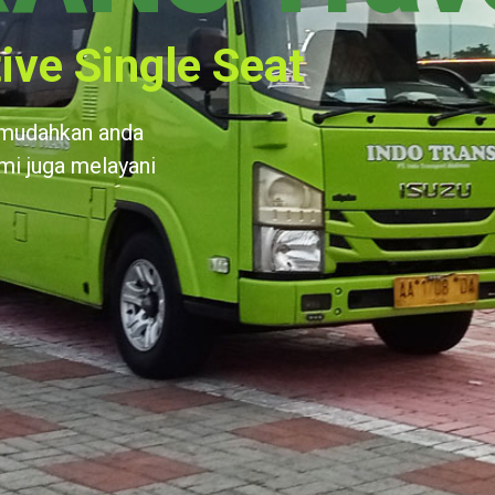
ive Single Seat
emudahkan anda
ami juga melayani