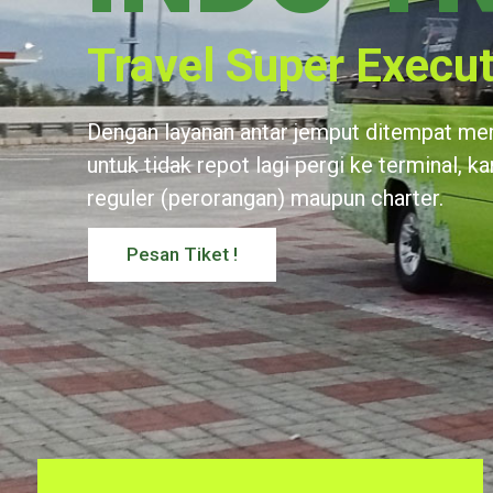
Travel Super Execut
Dengan layanan antar jemput ditempat m
untuk tidak repot lagi pergi ke terminal, k
reguler (perorangan) maupun charter.
Pesan Tiket !