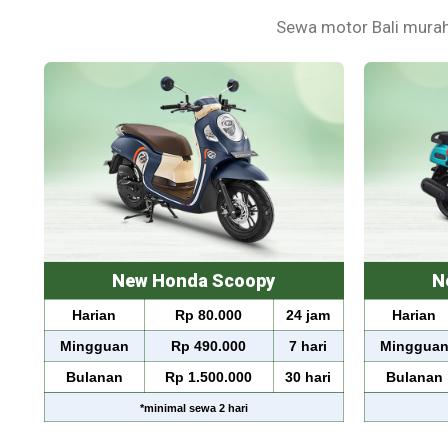
Sewa motor Bali murah
New Honda Scoopy
N
am
Harian
Rp 80.000
24 jam
Harian
ri
Mingguan
Rp 490.000
7 hari
Minggua
ri
Bulanan
Rp 1.500.000
30 hari
Bulanan
*
minimal sewa
2 hari