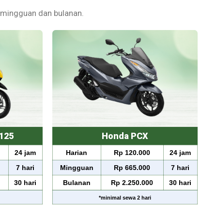
 mingguan dan bulanan.
125
Honda PCX
24 jam
Harian
Rp 120.000
24 jam
7 hari
Mingguan
Rp 665.000
7 hari
30 hari
Bulanan
Rp 2.250.000
30 hari
*
minimal sewa
2 hari