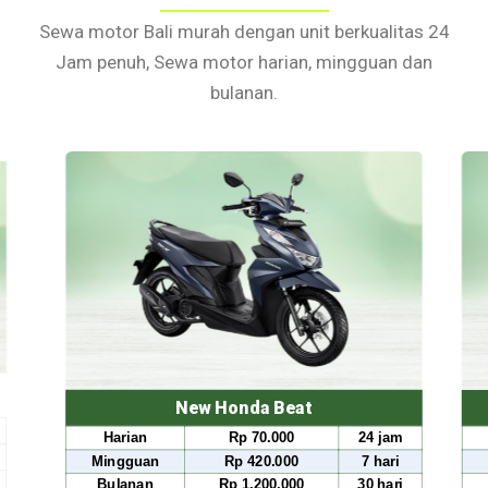
Sewa motor Bali murah dengan unit berkualitas 24
Jam penuh, Sewa motor harian, mingguan dan
bulanan.
ew Honda Beat
New Honda S
Rp 70.000
24 jam
Harian
Rp 80.0
Rp 420.000
7 hari
Mingguan
Rp 490.
Rp 1.200.000
30 hari
Bulanan
Rp 1.500