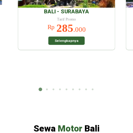
 SURABAYA
BALI - MALANG
rif Promo
Tarif Promo
285
285
Rp
.000
.000
engkapnya
Selengkapnya
Sewa
Motor
Bali