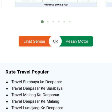
*
minimal sewa
2 hari
*
minimal sewa
2 
Lihat Semua
Pesan Motor
OR
Rute Travel Populer
Travel Surabaya ke Denpasar
Travel Denpasar Ke Surabaya
Travel Malang Ke Denpasar
Travel Denpasar Ke Malang
Travel Lumajang Ke Denpasar