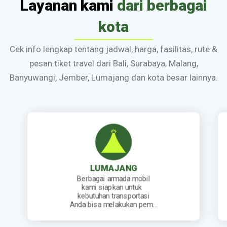
Layanan kami
dari berbagai
kota
Cek info lengkap tentang jadwal, harga, fasilitas, rute &
pesan tiket travel dari Bali, Surabaya, Malang,
Banyuwangi, Jember, Lumajang dan kota besar lainnya.
JEMBER
bil
Kami sediakan jadwal
k
keberangkatan travel yang
asi
lengkap. Mulai dari travel
 pem…
berangkat pagi, siang, sore…