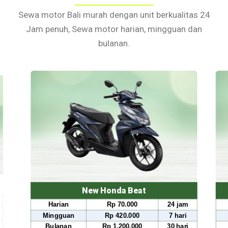
Sewa motor Bali murah dengan unit berkualitas 24
Jam penuh, Sewa motor harian, mingguan dan
bulanan.
ew Honda Beat
New Honda S
Rp 70.000
24 jam
Harian
Rp 80.0
Rp 420.000
7 hari
Mingguan
Rp 490.
Rp 1.200.000
30 hari
Bulanan
Rp 1.500