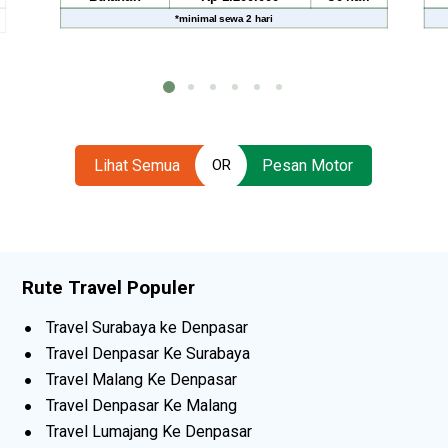
*
minimal sewa
2 hari
*
minimal sewa
2 
Lihat Semua
Pesan Motor
OR
Rute Travel Populer
Travel Surabaya ke Denpasar
Travel Denpasar Ke Surabaya
Travel Malang Ke Denpasar
Travel Denpasar Ke Malang
Travel Lumajang Ke Denpasar