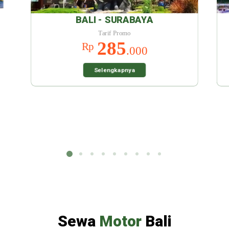
URABAYA
BALI - MALANG
omo
Tarif Promo
5
285
Rp
.000
.000
pnya
Selengkapnya
Sewa
Motor
Bali