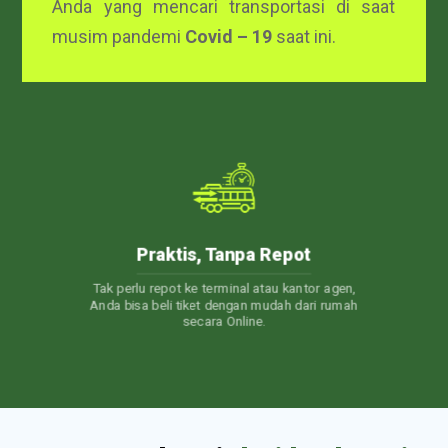
Anda yang mencari transportasi di saat
musim pandemi
Covid – 19
saat ini.
24/7 Customer Care
agen,
Layanan Customer Service 24 jam. Jadi, kapan
rumah
pun Anda punya pertanyaan, Kami akan selalu
siap membantu.