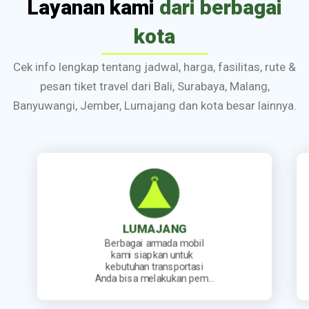
Layanan kami
dari berbagai
kota
Cek info lengkap tentang jadwal, harga, fasilitas, rute &
pesan tiket travel dari Bali, Surabaya, Malang,
Banyuwangi, Jember, Lumajang dan kota besar lainnya.
JEMBER
Kami sediakan jadwal
keberangkatan travel yang
lengkap. Mulai dari travel
…
berangkat pagi, siang, sore…