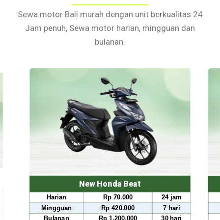
Sewa motor Bali murah dengan unit berkualitas 24
Jam penuh, Sewa motor harian, mingguan dan
bulanan.
ew Honda Beat
New Honda S
Rp 70.000
24 jam
Harian
Rp 80.0
Rp 420.000
7 hari
Mingguan
Rp 490.
Rp 1.200.000
30 hari
Bulanan
Rp 1.500