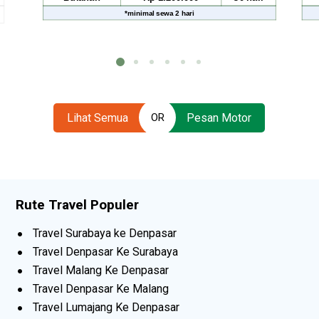
*
minimal sewa
2 hari
*
minimal sewa
2 
Lihat Semua
Pesan Motor
OR
Rute Travel Populer
Travel Surabaya ke Denpasar
Travel Denpasar Ke Surabaya
Travel Malang Ke Denpasar
Travel Denpasar Ke Malang
Travel Lumajang Ke Denpasar