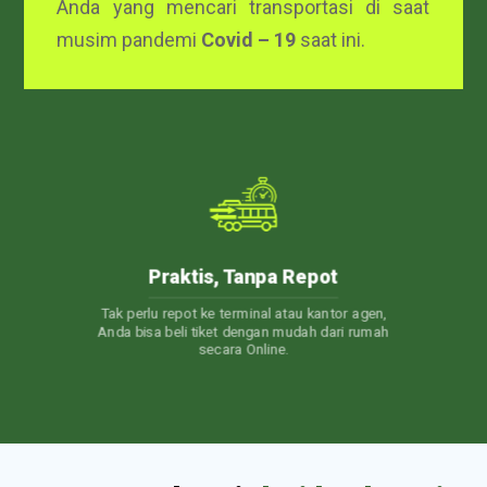
Anda yang mencari transportasi di saat
musim pandemi
Covid – 19
saat ini.
24/7 Customer Care
or agen,
Layanan Customer Service 24 jam. Jadi, kapan
ri rumah
pun Anda punya pertanyaan, Kami akan selalu
siap membantu.