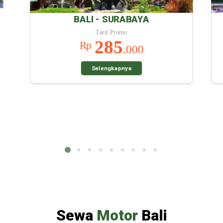
SURABAYA
BALI - MALANG
f Promo
Tarif Promo
85
285
Rp
.000
.000
gkapnya
Selengkapnya
Sewa
Motor
Bali