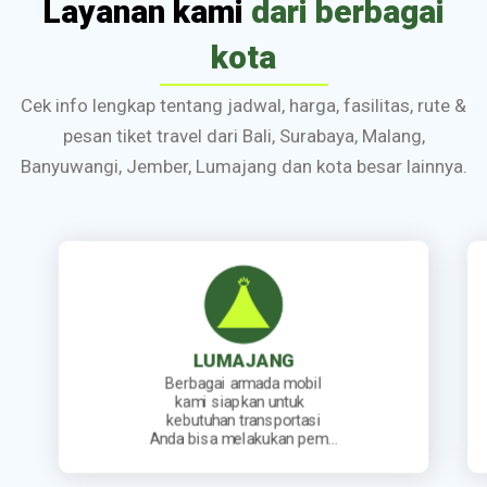
Layanan kami
dari berbagai
kota
Cek info lengkap tentang jadwal, harga, fasilitas, rute &
pesan tiket travel dari Bali, Surabaya, Malang,
Banyuwangi, Jember, Lumajang dan kota besar lainnya.
JEMBER
l
Kami sediakan jadwal
keberangkatan travel yang
i
lengkap. Mulai dari travel
em…
berangkat pagi, siang, sore…