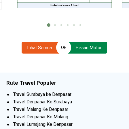
imal sewa
2 hari
*
minimal sewa
2 hari
Lihat Semua
Pesan Motor
OR
Rute Travel Populer
Travel Surabaya ke Denpasar
Travel Denpasar Ke Surabaya
Travel Malang Ke Denpasar
Travel Denpasar Ke Malang
Travel Lumajang Ke Denpasar