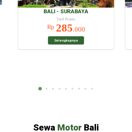
SURABAYA
BALI - MALANG
f Promo
Tarif Promo
85
285
Rp
.000
.000
gkapnya
Selengkapnya
Sewa
Motor
Bali