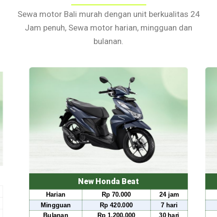
Sewa motor Bali murah dengan unit berkualitas 24
Jam penuh, Sewa motor harian, mingguan dan
bulanan.
Honda Beat
New Honda Scoo
Rp 70.000
24 jam
Harian
Rp 80.000
Rp 420.000
7 hari
Mingguan
Rp 490.000
Rp 1.200.000
30 hari
Bulanan
Rp 1.500.000