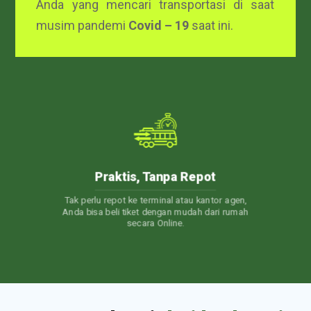
Anda yang mencari transportasi di saat
musim pandemi
Covid – 19
saat ini.
24/7 Customer Care
 agen,
Layanan Customer Service 24 jam. Jadi, kapan
 rumah
pun Anda punya pertanyaan, Kami akan selalu
siap membantu.