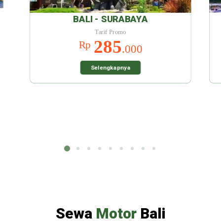
AYA
BALI - MALANG
Tarif Promo
285
Rp
00
.000
Selengkapnya
Sewa
Motor
Bali