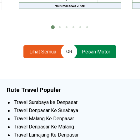
al sewa
2 hari
*
minimal sewa
2 hari
Lihat Semua
Pesan Motor
OR
Rute Travel Populer
Travel Surabaya ke Denpasar
Travel Denpasar Ke Surabaya
Travel Malang Ke Denpasar
Travel Denpasar Ke Malang
Travel Lumajang Ke Denpasar