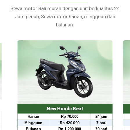
Sewa motor Bali murah dengan unit berkualitas 24
Jam penuh, Sewa motor harian, mingguan dan
bulanan.
onda Beat
New Honda Scoop
Rp 70.000
24 jam
Harian
Rp 80.000
Rp 420.000
7 hari
Mingguan
Rp 490.000
p 1.200.000
30 hari
Bulanan
Rp 1.500.000