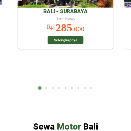
URABAYA
BALI - MALANG
Promo
Tarif Promo
5
285
Rp
.000
.000
kapnya
Selengkapnya
Sewa
Motor
Bali