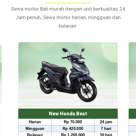
Sewa motor Bali murah dengan unit berkualitas 24
Jam penuh, Sewa motor harian, mingguan dan
bulanan.
New Honda Beat
New Honda 
Rp 70.000
24 jam
Harian
Rp 80
Rp 420.000
7 hari
Mingguan
Rp 49
Rp 1.200.000
30 hari
Bulanan
Rp 1.5