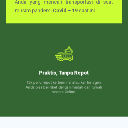
Anda yang mencari transportasi di saat
musim pandemi
Covid – 19
saat ini.
24/7 Customer Care
 agen,
Layanan Customer Service 24 jam. Jadi, kapan
 rumah
pun Anda punya pertanyaan, Kami akan selalu
siap membantu.