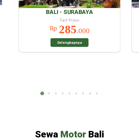
BALI - SURABAYA
BALI
Tarif Promo
Ta
285
Rp
Rp
.000
Selengkapnya
Sel
Sewa
Motor
Bali