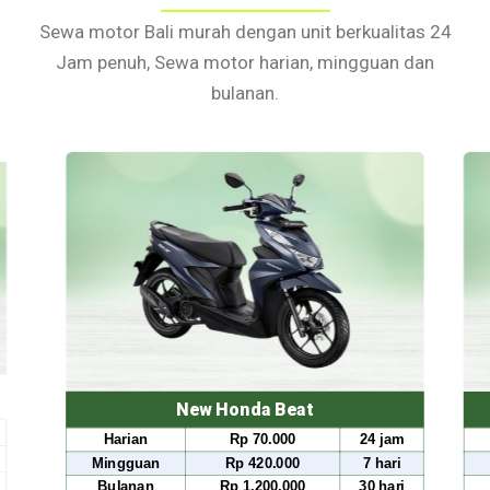
Sewa motor Bali murah dengan unit berkualitas 24
Jam penuh, Sewa motor harian, mingguan dan
bulanan.
New Honda Beat
N
Harian
Rp 70.000
24 jam
Harian
Mingguan
Rp 420.000
7 hari
Mingguan
Bulanan
Rp 1.200.000
30 hari
Bulanan