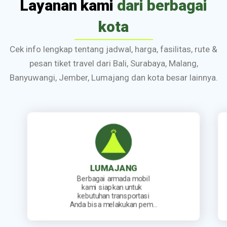
Layanan kami
dari berbagai
kota
Cek info lengkap tentang jadwal, harga, fasilitas, rute &
pesan tiket travel dari Bali, Surabaya, Malang,
Banyuwangi, Jember, Lumajang dan kota besar lainnya.
MAJANG
JEMBER
i armada mobil
Kami sediakan jad
iapkan untuk
keberangkatan travel
n transportasi
lengkap. Mulai dari t
 melakukan pem…
berangkat pagi, siang,