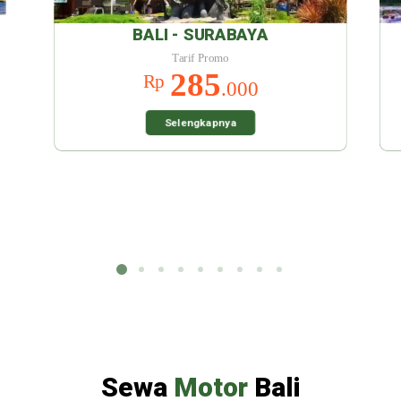
BAYA
BALI - MALANG
Tarif Promo
285
Rp
000
.000
a
Selengkapnya
Sewa
Motor
Bali