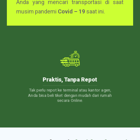
Anda yang mencari transportasi di saat
musim pandemi
Covid – 19
saat ini.
24/7 Customer Care
or agen,
Layanan Customer Service 24 jam. Jadi, kapan
ri rumah
pun Anda punya pertanyaan, Kami akan selalu
siap membantu.