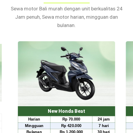
Sewa motor Bali murah dengan unit berkualitas 24
Jam penuh, Sewa motor harian, mingguan dan
bulanan.
New Honda Beat
Harian
Rp 70.000
24 jam
Har
Mingguan
Rp 420.000
7 hari
Ming
Bulanan
Rp 1.200.000
30 hari
Bul