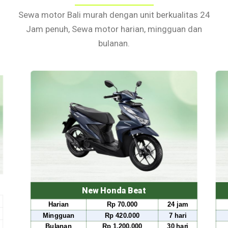
Sewa motor Bali murah dengan unit berkualitas 24
Jam penuh, Sewa motor harian, mingguan dan
bulanan.
at
New Honda Scoopy
24 jam
Harian
Rp 80.000
24 j
0
7 hari
Mingguan
Rp 490.000
7 ha
00
30 hari
Bulanan
Rp 1.500.000
30 h