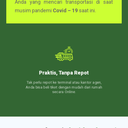
Anda yang mencari transportasi di saat
musim pandemi
Covid – 19
saat ini.
24/7 Customer Care
n,
Layanan Customer Service 24 jam. Jadi, kapan
mah
pun Anda punya pertanyaan, Kami akan selalu
siap membantu.