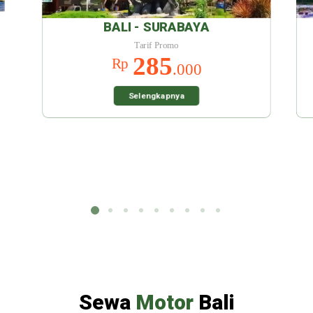
A
BALI - MALANG
Tarif Promo
285
Rp
.000
Selengkapnya
Sewa
Motor
Bali