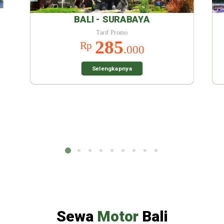
YA
BALI - MALANG
Tarif Promo
285
Rp
0
.000
Selengkapnya
Sewa
Motor
Bali