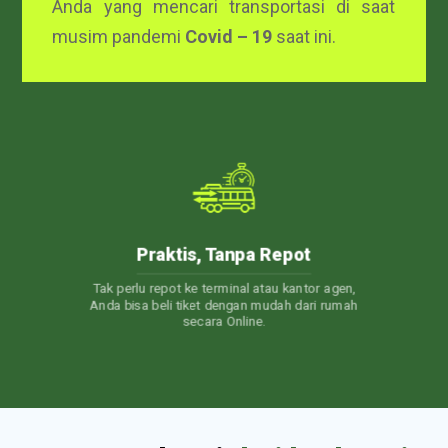
Anda yang mencari transportasi di saat
musim pandemi
Covid – 19
saat ini.
24/7 Customer Care
en,
Layanan Customer Service 24 jam. Jadi, kapan
umah
pun Anda punya pertanyaan, Kami akan selalu
siap membantu.