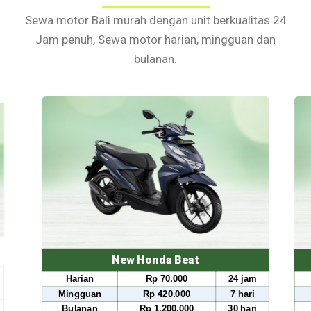
Sewa motor Bali murah dengan unit berkualitas 24
Jam penuh, Sewa motor harian, mingguan dan
bulanan.
da Beat
New Honda Scoopy
 70.000
24 jam
Harian
Rp 80.000
420.000
7 hari
Mingguan
Rp 490.000
.200.000
30 hari
Bulanan
Rp 1.500.000