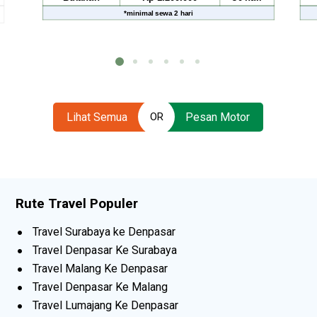
sewa
2 hari
*
minimal sewa
2 hari
Lihat Semua
Pesan Motor
OR
Rute Travel Populer
Travel Surabaya ke Denpasar
Travel Denpasar Ke Surabaya
Travel Malang Ke Denpasar
Travel Denpasar Ke Malang
Travel Lumajang Ke Denpasar