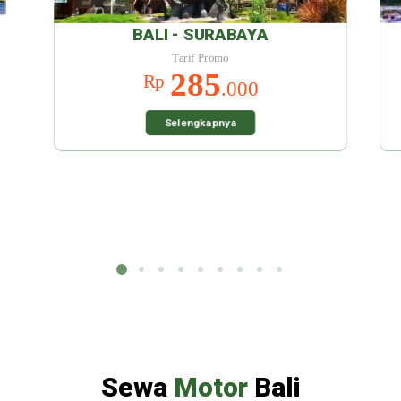
URABAYA
BALI - MALANG
omo
Tarif Promo
5
285
Rp
.000
.000
pnya
Selengkapnya
Sewa
Motor
Bali