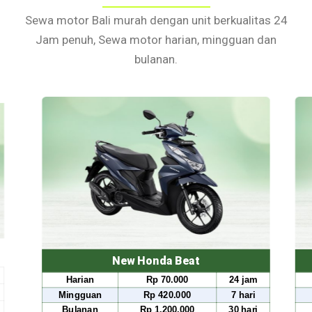
Sewa motor Bali murah dengan unit berkualitas 24
Jam penuh, Sewa motor harian, mingguan dan
bulanan.
New Honda Beat
New Honda 
Rp 70.000
24 jam
Harian
Rp 80
Rp 420.000
7 hari
Mingguan
Rp 49
Rp 1.200.000
30 hari
Bulanan
Rp 1.5