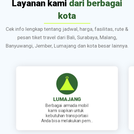
Layanan kami
dari berbagai
kota
Cek info lengkap tentang jadwal, harga, fasilitas, rute &
pesan tiket travel dari Bali, Surabaya, Malang,
Banyuwangi, Jember, Lumajang dan kota besar lainnya.
JEMBER
obil
Kami sediakan jadwal
uk
keberangkatan travel yang
tasi
lengkap. Mulai dari travel
n pem…
berangkat pagi, siang, sore…